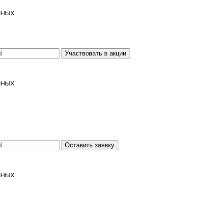
нных
Участвовать в акции
нных
Оставить заявку
нных