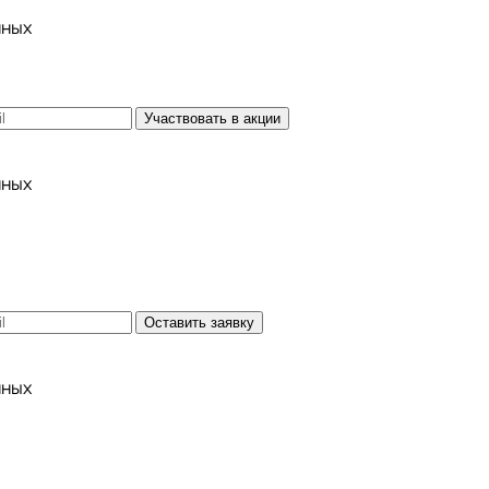
нных
Участвовать в акции
нных
Оставить заявку
нных