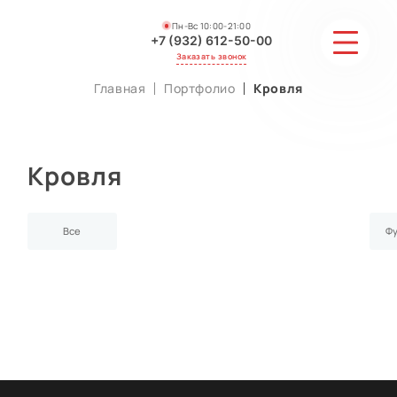
Пн-Вс 10:00-21:00
+7 (932) 612-50-00
Заказать звонок
Главная
Портфолио
Кровля
СТОИМОСТЬ
Кровля
АКЦИИ И СКИДКИ
ГАЛЕРЕЯ
Все
Ф
ОТЗЫВЫ
МАСТЕРА
КОНТАКТЫ