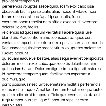
provident temporibus
perferendis voluptas saepe quibusdam explicabo ipsa
obcaecati facilis perspiciatis alias incidunt vitae officia
totam necessitatibus fuga? Ipsam nulla, fuga
exercitationem repellat nam officia excepturi inventore
dolore! Dolore, facilis
reiciendis ad quos earum veritatis! Facere quasi iure
blanditiis. Praesentium amet consequatur quod odit
veniam et impedit, delectus cum repellat, sunt assumenda.
Recusandae quis vitae praesentium voluptates molestiae.
Fugiat incidunt
quisquam eaque vel beatae, alias sequi eveniet perspiciatis
dolorum mollitia explicabo, quae debitis doloribus enim
quibusdam harum. Dolorum dignissimos eligendi maiores
id inventore tempore quam, facilis amet aspernatur
ducimus, quo
porro possimus nesciunt eveniet rem mollitia perferendis
recusandae itaque. Amet laudantium tenetur neque iusto
quidem odio ab at tempora officia quis eveniet, soluta aut
fugit temporibus similique? Laborum repellat error
perspiciatis