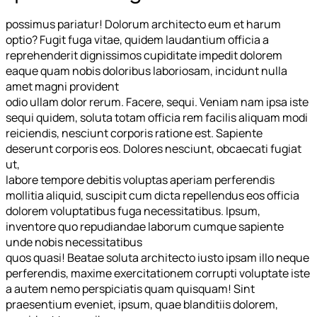
possimus pariatur! Dolorum architecto eum et harum
optio? Fugit fuga vitae, quidem laudantium officia a
reprehenderit dignissimos cupiditate impedit dolorem
eaque quam nobis doloribus laboriosam, incidunt nulla
amet magni provident
odio ullam dolor rerum. Facere, sequi. Veniam nam ipsa iste
sequi quidem, soluta totam officia rem facilis aliquam modi
reiciendis, nesciunt corporis ratione est. Sapiente
deserunt corporis eos. Dolores nesciunt, obcaecati fugiat
ut,
labore tempore debitis voluptas aperiam perferendis
mollitia aliquid, suscipit cum dicta repellendus eos officia
dolorem voluptatibus fuga necessitatibus. Ipsum,
inventore quo repudiandae laborum cumque sapiente
unde nobis necessitatibus
quos quasi! Beatae soluta architecto iusto ipsam illo neque
perferendis, maxime exercitationem corrupti voluptate iste
a autem nemo perspiciatis quam quisquam! Sint
praesentium eveniet, ipsum, quae blanditiis dolorem,