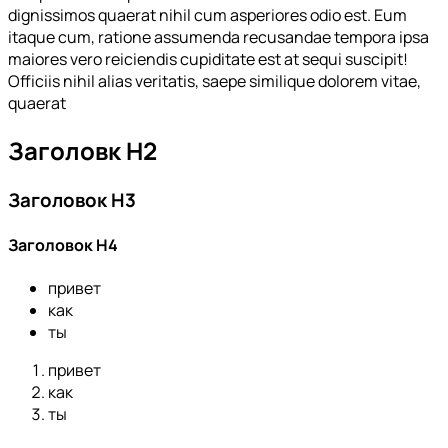
dignissimos quaerat nihil cum asperiores odio est. Eum
itaque cum, ratione assumenda recusandae tempora ipsa
maiores vero reiciendis cupiditate est at sequi suscipit!
Officiis nihil alias veritatis, saepe similique dolorem vitae,
quaerat
Заголовк Н2
Заголовок Н3
Заголовок Н4
привет
как
ты
привет
как
ты