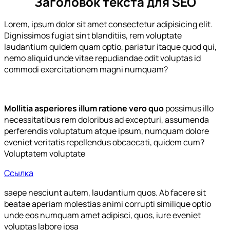
Заголовок текста для SEO
Lorem, ipsum dolor sit amet consectetur adipisicing elit.
Dignissimos fugiat sint blanditiis, rem voluptate
laudantium quidem quam optio, pariatur itaque quod qui,
nemo aliquid unde vitae repudiandae odit voluptas id
commodi exercitationem magni numquam?
Mollitia asperiores illum ratione vero quo
possimus illo
necessitatibus rem doloribus ad excepturi, assumenda
perferendis voluptatum atque ipsum, numquam dolore
eveniet veritatis repellendus obcaecati, quidem cum?
Voluptatem voluptate
Ссылка
saepe nesciunt autem, laudantium quos. Ab facere sit
beatae aperiam molestias animi corrupti similique optio
unde eos numquam amet adipisci, quos, iure eveniet
voluptas labore ipsa