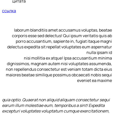
цитата
ссылка
laborum blanditiis amet accusamus voluptas, beatae
corporis esse sed delectus! Qui ipsum veritatis quis ab
porro accusantium, sapiente in, fugiat itaque magni
delectus expedita sit repellat voluptates eum aspernatur
nulla ipsam id
nisi mollitia ex atque! Ipsa accusantium minima
dignissimos, magnam autem nisi voluptates assumenda,
non repellendus consectetur est veniam totam dicta eius
maiores beatae similique possimus obcaecati nobis sequi
eveniet ea maxime
quia optio. Quaerat non aliquid aliquam consectetur sequi
earum illum molestiae eum, temporibus a sint! Expedita
excepturi voluptates voluptatum cumque exercitationem,