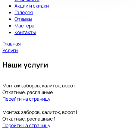
Акции и скидки
Галерея
Отзывы
Мастера
Контакты
Главная
Услуги
Наши услуги
Монтаж заборов, калиток, ворот
Откатные, распашные
Перейти на страницу
Монтаж заборов, калиток, ворот1
Откатные, распашные 1
Перейти на страницу