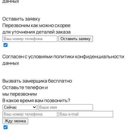
данных
Оставить заявку
Перезвоним как можно скорее
для уточнения деталей заказа
Оставить заявку
Cогласен с условиями
политики конфиденциальности
данных
Вызвать замерщика бесплатно
Оставьте телефон и
мы перезвоним
В какое время вам позвонить?
Жду звонка