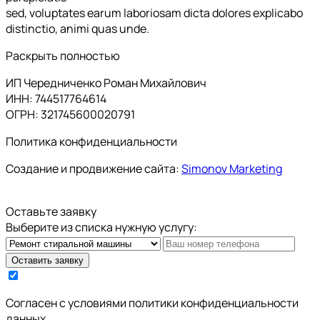
sed, voluptates earum laboriosam dicta dolores explicabo
distinctio, animi quas unde.
Раскрыть полностью
ИП Чередниченко Роман Михайлович
ИНН: 744517764614
ОГРН: 321745600020791
Политика конфиденциальности
Создание и продвижение сайта:
Simonov Marketing
Оставьте заявку
Выберите из списка нужную услугу:
Оставить заявку
Cогласен с условиями
политики конфиденциальности
данных