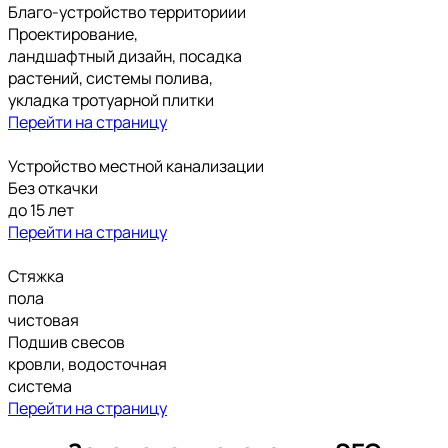
Благо-устройство территориии
Проектирование,
ландшафтный дизайн, посадка
растений, системы полива,
укладка тротуарной плитки
Перейти на страницу
Устройство местной канализации
Без откачки
до 15 лет
Перейти на страницу
Стяжка
пола
чистовая
Подшив свесов
кровли, водосточная
система
Перейти на страницу